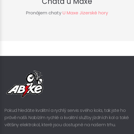
Chata u Maxe
Pronájem chaty
U Maxe Jizerské hory
Pokud hledáte kvalitní a rychlý servis svého kola, tak jste ho
právě našli. Nabízím rychlé a kvalitní služby jízdních kol a také
většiny elektrokol, které jsou dostupné na našem trhu.