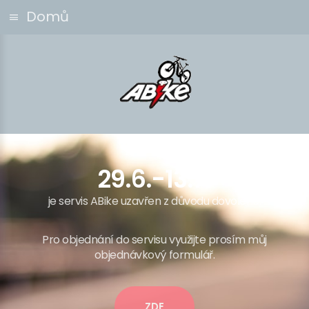
Domů
29.6.-13.7.
je servis ABike uzavřen z důvodu dovolené.
Pro objednání do servisu využijte prosím můj
objednávkový formulář.
ZDE