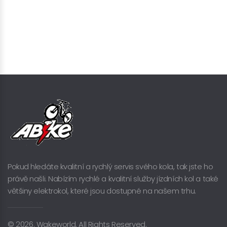
Pokud hledáte kvalitní a rychlý servis svého kola, tak jste ho
právě našli. Nabízím rychlé a kvalitní služby jízdních kol a také
většiny elektrokol, které jsou dostupné na našem trhu.
© 2026. Wakeworld. All Rights Reserved.