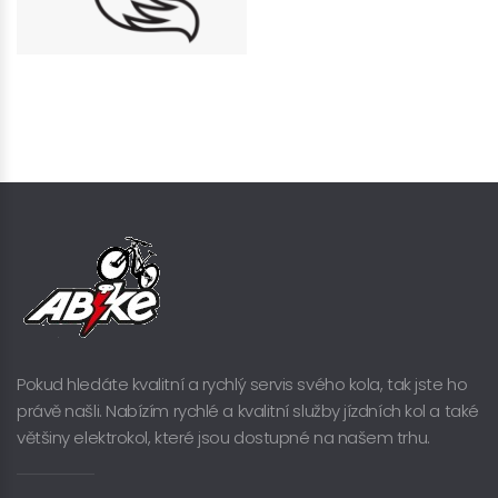
Pokud hledáte kvalitní a rychlý servis svého kola, tak jste ho
právě našli. Nabízím rychlé a kvalitní služby jízdních kol a také
většiny elektrokol, které jsou dostupné na našem trhu.