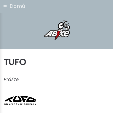
Domů
TUFO
Pláště