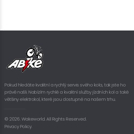
Pokud hledáte kvalitní a rychlý servis svého kola, tak jste ho
právě našli. Nabízím rychlé a kvalitní služby jízdních kol a také
většiny elektrokol, které jsou dostupné na našem trhu.
© 2026. Wakeworld. All Rights Reserved.
Privacy Policy.