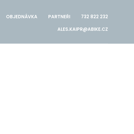
OBJEDNÁVKA
PARTNEŘI
732 822 232
ALES.KAIPR@ABIKE.CZ