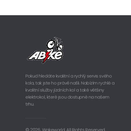
Pokud hledáte kvalitní a rychlý servis svého
kola, tak jste ho právě našli. Nabízím rychlé a
kvalitní služby jízdních kol a také většiny
elektrokol, které jsou dostupné na našem
trhu.
© 2026. Wakeworld. All Rights Reserved.